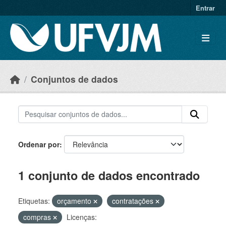
Skip to main content
Entrar
Conjuntos de dados
Ordenar por
1 conjunto de dados encontrado
Etiquetas:
orçamento
contratações
compras
Licenças: