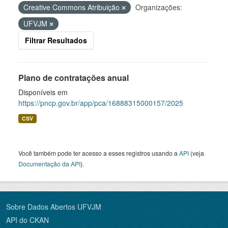
Creative Commons Atribuição
Organizações:
UFVJM
Filtrar Resultados
Plano de contratações anual
Disponíveis em
https://pncp.gov.br/app/pca/16888315000157/2025
CSV
Você também pode ter acesso a esses registros usando a
API
(veja
Documentação da API
).
Sobre Dados Abertos UFVJM
API do CKAN