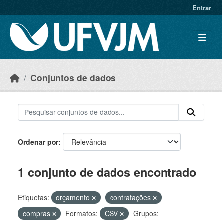
Skip to main content
Entrar
Conjuntos de dados
Ordenar por
1 conjunto de dados encontrado
Etiquetas:
orçamento
contratações
compras
Formatos:
CSV
Grupos: