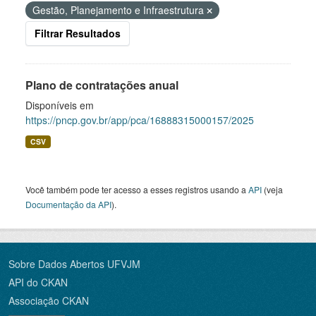
Gestão, Planejamento e Infraestrutura
Filtrar Resultados
Plano de contratações anual
Disponíveis em
https://pncp.gov.br/app/pca/16888315000157/2025
CSV
Você também pode ter acesso a esses registros usando a
API
(veja
Documentação da API
).
Sobre Dados Abertos UFVJM
API do CKAN
Associação CKAN