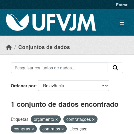
Skip to main content
Entrar
Conjuntos de dados
Ordenar por
1 conjunto de dados encontrado
Etiquetas:
orçamento
contratações
compras
contratos
Licenças: