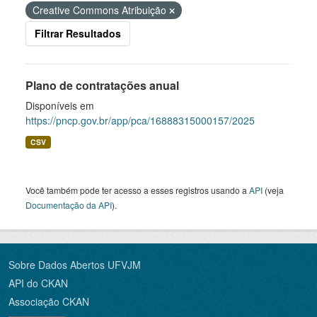
Creative Commons Atribuição
Filtrar Resultados
Plano de contratações anual
Disponíveis em
https://pncp.gov.br/app/pca/16888315000157/2025
CSV
Você também pode ter acesso a esses registros usando a
API
(veja
Documentação da API
).
Sobre Dados Abertos UFVJM
API do CKAN
Associação CKAN