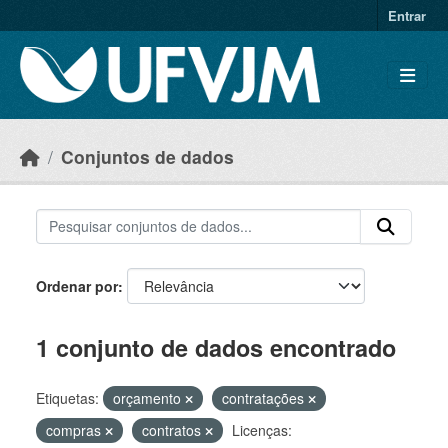
Skip to main content
Entrar
Conjuntos de dados
Ordenar por
1 conjunto de dados encontrado
Etiquetas:
orçamento
contratações
compras
contratos
Licenças: