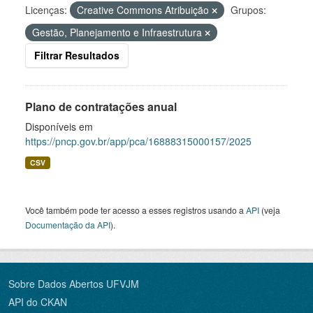
Licenças:
Creative Commons Atribuição
Grupos:
Gestão, Planejamento e Infraestrutura
Filtrar Resultados
Plano de contratações anual
Disponíveis em
https://pncp.gov.br/app/pca/16888315000157/2025
CSV
Você também pode ter acesso a esses registros usando a
API
(veja
Documentação da API
).
Sobre Dados Abertos UFVJM
API do CKAN