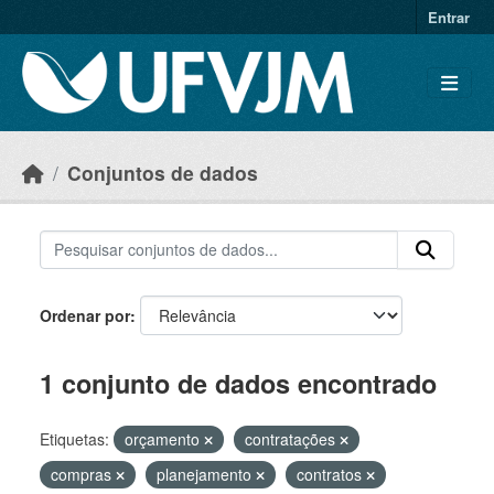
Skip to main content
Entrar
Conjuntos de dados
Ordenar por
1 conjunto de dados encontrado
Etiquetas:
orçamento
contratações
compras
planejamento
contratos