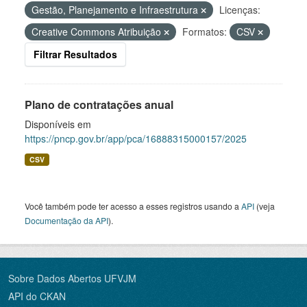
Gestão, Planejamento e Infraestrutura
Licenças:
Creative Commons Atribuição
Formatos:
CSV
Filtrar Resultados
Plano de contratações anual
Disponíveis em
https://pncp.gov.br/app/pca/16888315000157/2025
CSV
Você também pode ter acesso a esses registros usando a
API
(veja
Documentação da API
).
Sobre Dados Abertos UFVJM
API do CKAN