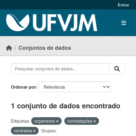
Skip to main content
Entrar
Conjuntos de dados
Ordenar por
1 conjunto de dados encontrado
Etiquetas:
orçamento
contratações
contratos
Grupos: