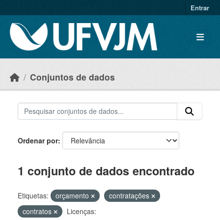
Skip to main content
Entrar
Conjuntos de dados
Ordenar por
1 conjunto de dados encontrado
Etiquetas:
orçamento
contratações
contratos
Licenças: