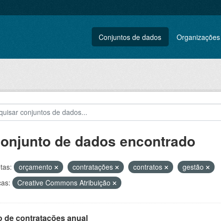
Conjuntos de dados
Organizações
conjunto de dados encontrado
tas:
orçamento
contratações
contratos
gestão
ças:
Creative Commons Atribuição
o de contratações anual