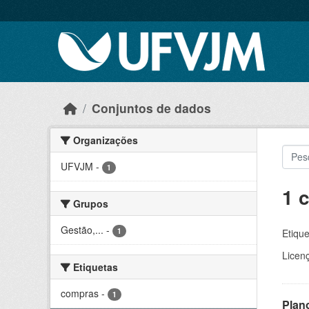
Skip to main content
Conjuntos de dados
Organizações
UFVJM
-
1
1 
Grupos
Gestão,...
-
1
Etique
Licen
Etiquetas
compras
-
1
Plan