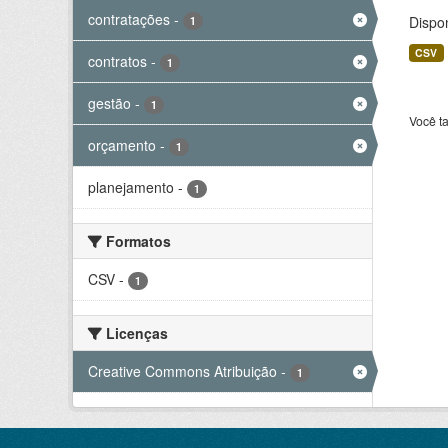
contratações
-
Dispo
1
CSV
contratos
-
1
gestão
-
1
Você t
orçamento
-
1
planejamento
-
1
Formatos
CSV
-
1
Licenças
Creative Commons Atribuição
-
1