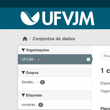
Skip to main content
Conjuntos de dados
Organizações
UFVJM
-
1
1 
Grupos
Gestão,...
-
1
Etique
Organ
Etiquetas
compras
-
1
Plan