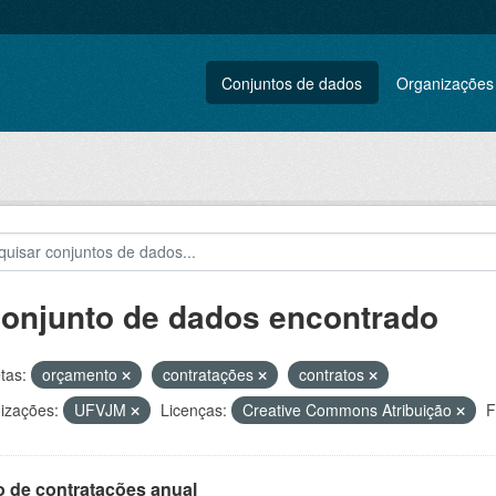
Conjuntos de dados
Organizações
conjunto de dados encontrado
tas:
orçamento
contratações
contratos
izações:
UFVJM
Licenças:
Creative Commons Atribuição
F
o de contratações anual