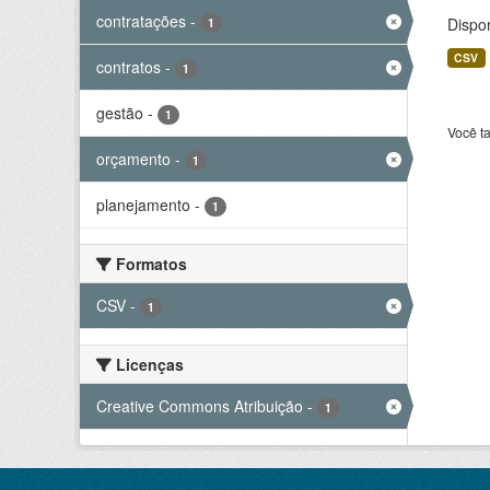
contratações
-
Dispo
1
CSV
contratos
-
1
gestão
-
1
Você t
orçamento
-
1
planejamento
-
1
Formatos
CSV
-
1
Licenças
Creative Commons Atribuição
-
1