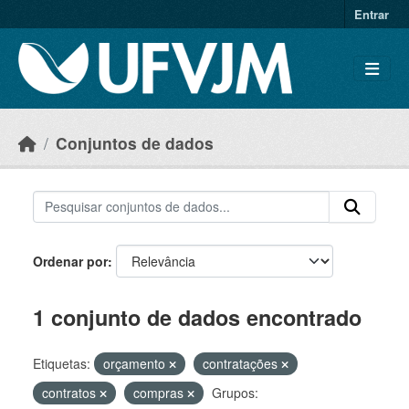
Skip to main content
Entrar
Conjuntos de dados
Ordenar por
1 conjunto de dados encontrado
Etiquetas:
orçamento
contratações
contratos
compras
Grupos: