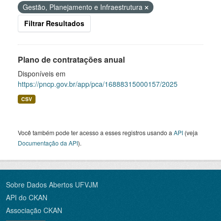
Gestão, Planejamento e Infraestrutura
Filtrar Resultados
Plano de contratações anual
Disponíveis em
https://pncp.gov.br/app/pca/16888315000157/2025
CSV
Você também pode ter acesso a esses registros usando a
API
(veja
Documentação da API
).
Sobre Dados Abertos UFVJM
API do CKAN
Associação CKAN