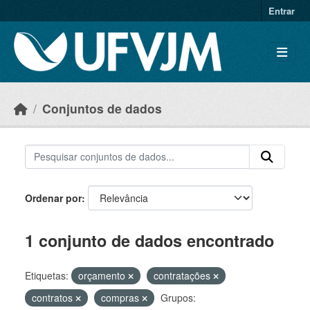
Skip to main content
Entrar
Conjuntos de dados
Ordenar por
1 conjunto de dados encontrado
Etiquetas:
orçamento
contratações
contratos
compras
Grupos: