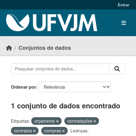
Skip to main content
Entrar
Conjuntos de dados
Ordenar por
1 conjunto de dados encontrado
Etiquetas:
orçamento
contratações
contratos
compras
Licenças: