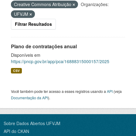
Creative Commons Atribuição
Organizações:
UFVJM
Filtrar Resultados
Plano de contratações anual
Disponíveis em
https://pncp.gov.br/app/pca/16888315000157/2025
CSV
Você também pode ter acesso a esses registros usando a
API
(veja
Documentação da API
).
Sobre Dados Abertos UFVJM
API do CKAN