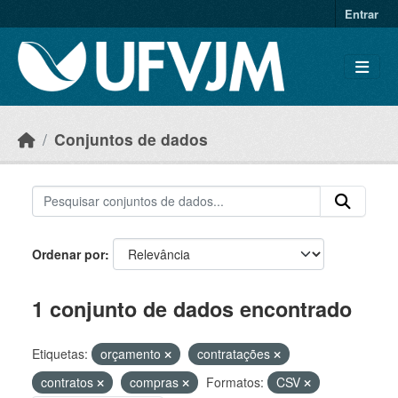
Skip to main content
Entrar
Conjuntos de dados
Ordenar por
1 conjunto de dados encontrado
Etiquetas:
orçamento
contratações
contratos
compras
Formatos:
CSV