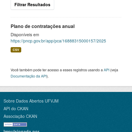
Filtrar Resultados
Plano de contratações anual
Disponíveis em
https://pncp.gov.br/app/pca/16888315000157/2025
CSV
Você também pode ter acesso a esses registros usando a
API
(veja
Documentação da API
).
Sobre Dados Abertos UFVJM
API do CKAN
Associação CKAN
Impulsionado por