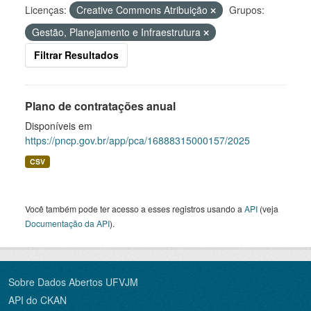
Licenças:
Creative Commons Atribuição
Grupos:
Gestão, Planejamento e Infraestrutura
Filtrar Resultados
Plano de contratações anual
Disponíveis em
https://pncp.gov.br/app/pca/16888315000157/2025
CSV
Você também pode ter acesso a esses registros usando a
API
(veja
Documentação da API
).
Sobre Dados Abertos UFVJM
API do CKAN