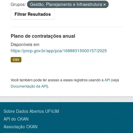
Grupos:
Gestão, Planejamento e Infraestrutura
Filtrar Resultados
Plano de contratações anual
Disponíveis em
https://pncp.gov.br/app/pca/16888315000157/2025
CSV
Você também pode ter acesso a esses registros usando a
API
(veja
Documentação da API
).
Sobre Dados Abertos UFVJM
API do CKAN
Associação CKAN