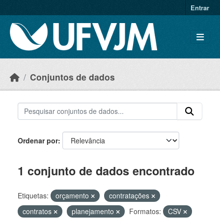
Skip to main content
Entrar
Conjuntos de dados
Ordenar por
1 conjunto de dados encontrado
Etiquetas:
orçamento
contratações
contratos
planejamento
Formatos:
CSV