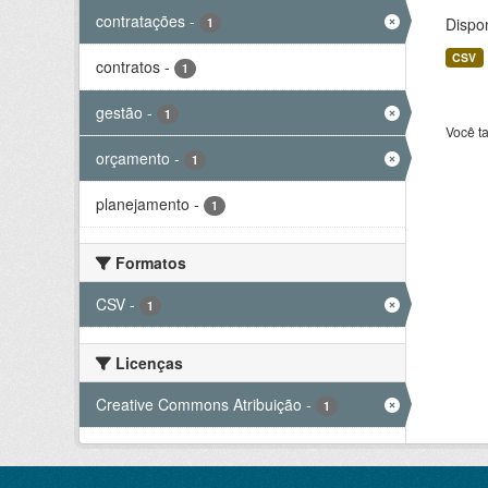
contratações
-
Dispo
1
CSV
contratos
-
1
gestão
-
1
Você t
orçamento
-
1
planejamento
-
1
Formatos
CSV
-
1
Licenças
Creative Commons Atribuição
-
1