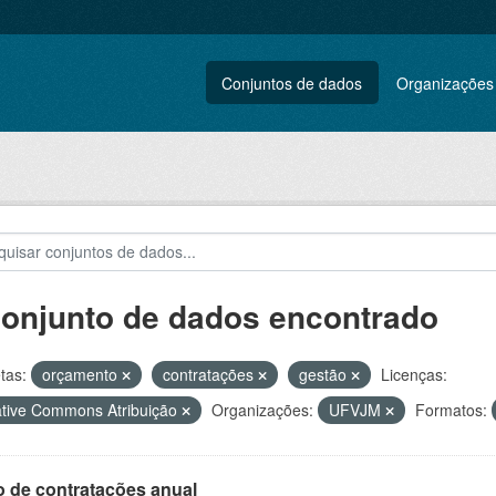
Conjuntos de dados
Organizações
conjunto de dados encontrado
tas:
orçamento
contratações
gestão
Licenças:
tive Commons Atribuição
Organizações:
UFVJM
Formatos:
o de contratações anual