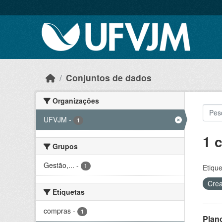
Skip to main content
Conjuntos de dados
Organizações
UFVJM
-
1
1 
Grupos
Gestão,...
-
1
Etique
Crea
Etiquetas
compras
-
1
Plan