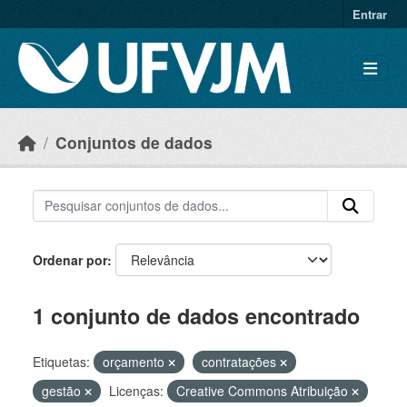
Skip to main content
Entrar
Conjuntos de dados
Ordenar por
1 conjunto de dados encontrado
Etiquetas:
orçamento
contratações
gestão
Licenças:
Creative Commons Atribuição