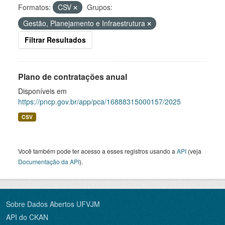
Formatos:
CSV
Grupos:
Gestão, Planejamento e Infraestrutura
Filtrar Resultados
Plano de contratações anual
Disponíveis em
https://pncp.gov.br/app/pca/16888315000157/2025
CSV
Você também pode ter acesso a esses registros usando a
API
(veja
Documentação da API
).
Sobre Dados Abertos UFVJM
API do CKAN