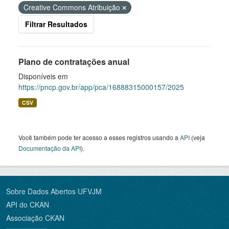
Creative Commons Atribuição
Filtrar Resultados
Plano de contratações anual
Disponíveis em
https://pncp.gov.br/app/pca/16888315000157/2025
CSV
Você também pode ter acesso a esses registros usando a
API
(veja
Documentação da API
).
Sobre Dados Abertos UFVJM
API do CKAN
Associação CKAN