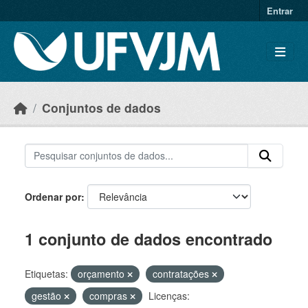
Skip to main content
Entrar
Conjuntos de dados
Ordenar por
1 conjunto de dados encontrado
Etiquetas:
orçamento
contratações
gestão
compras
Licenças: