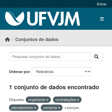
Skip to main content
Entrar
Conjuntos de dados
Ordenar por
1 conjunto de dados encontrado
Etiquetas:
orçamento
contratações
planejamento
compras
Licenças: