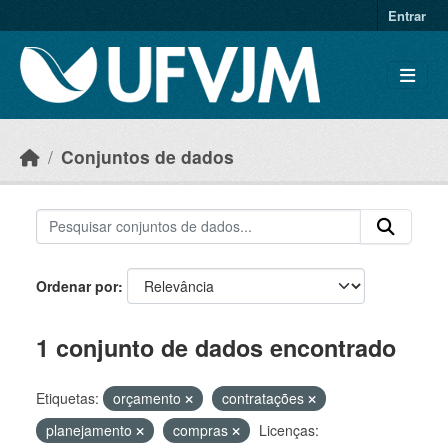
Skip to main content
Entrar
Conjuntos de dados
Ordenar por
1 conjunto de dados encontrado
Etiquetas:
orçamento
contratações
planejamento
compras
Licenças: