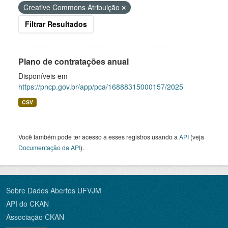
Creative Commons Atribuição
Filtrar Resultados
Plano de contratações anual
Disponíveis em
https://pncp.gov.br/app/pca/16888315000157/2025
CSV
Você também pode ter acesso a esses registros usando a
API
(veja
Documentação da API
).
Sobre Dados Abertos UFVJM
API do CKAN
Associação CKAN