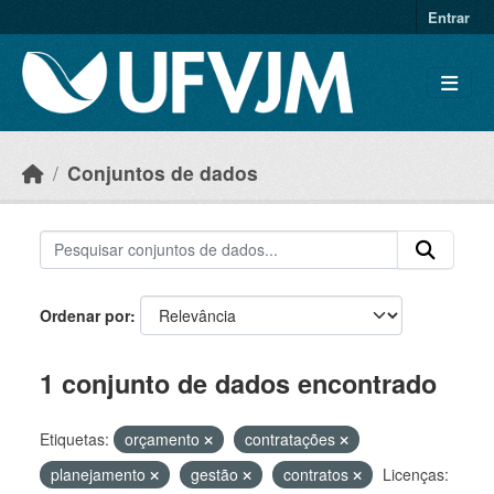
Skip to main content
Entrar
Conjuntos de dados
Ordenar por
1 conjunto de dados encontrado
Etiquetas:
orçamento
contratações
planejamento
gestão
contratos
Licenças: