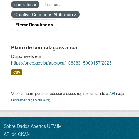
contratos
Licenças:
Creative Commons Atribuição
Filtrar Resultados
Plano de contratações anual
Disponíveis em
https://pncp.gov.br/app/pca/16888315000157/2025
CSV
Você também pode ter acesso a esses registros usando a
API
(veja
Documentação da API
).
Sobre Dados Abertos UFVJM
API do CKAN