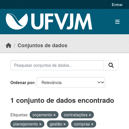
Skip to main content
Entrar
Conjuntos de dados
Ordenar por
1 conjunto de dados encontrado
Etiquetas:
orçamento
contratações
planejamento
gestão
compras