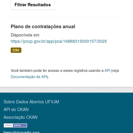
Filtrar Resultados
Plano de contratações anual
Disponíveis em
https://pncp.gov.br/app/pca/16888315000157/2025
CSV
Você também pode ter acesso a esses registros usando a
API
(veja
Documentação da API
).
Sobre Dados Abertos UFVJM
API do CKAN
Associação CKAN
Impulsionado por