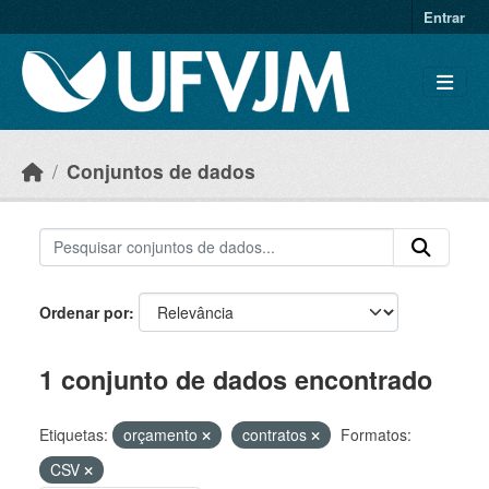
Skip to main content
Entrar
Conjuntos de dados
Ordenar por
1 conjunto de dados encontrado
Etiquetas:
orçamento
contratos
Formatos:
CSV