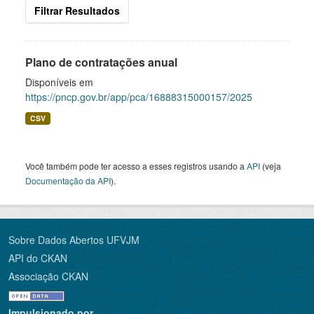
Filtrar Resultados
Plano de contratações anual
Disponíveis em
https://pncp.gov.br/app/pca/16888315000157/2025
CSV
Você também pode ter acesso a esses registros usando a
API
(veja
Documentação da API
).
Sobre Dados Abertos UFVJM
API do CKAN
Associação CKAN
Impulsionado por