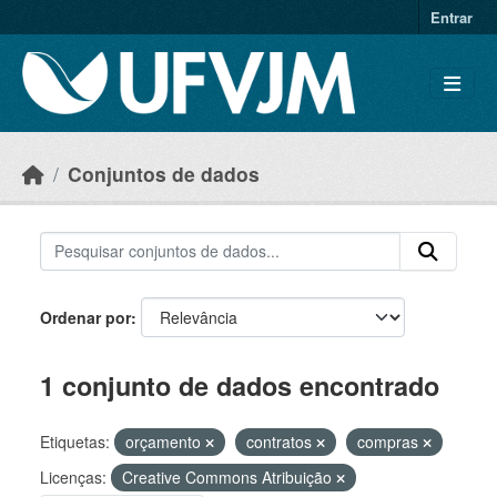
Skip to main content
Entrar
Conjuntos de dados
Ordenar por
1 conjunto de dados encontrado
Etiquetas:
orçamento
contratos
compras
Licenças:
Creative Commons Atribuição