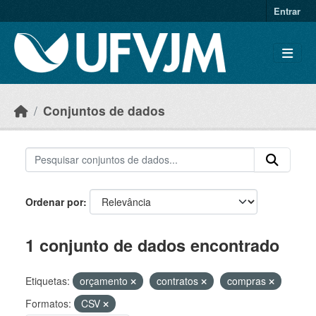
Skip to main content
Entrar
Conjuntos de dados
Ordenar por
1 conjunto de dados encontrado
Etiquetas:
orçamento
contratos
compras
Formatos:
CSV