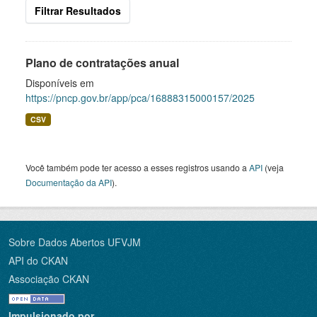
Filtrar Resultados
Plano de contratações anual
Disponíveis em
https://pncp.gov.br/app/pca/16888315000157/2025
CSV
Você também pode ter acesso a esses registros usando a
API
(veja
Documentação da API
).
Sobre Dados Abertos UFVJM
API do CKAN
Associação CKAN
Impulsionado por