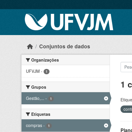
Skip to main content
Conjuntos de dados
Organizações
UFVJM
-
1
1 
Grupos
Gestão,...
-
1
Etique
cont
Etiquetas
compras
-
1
Plan