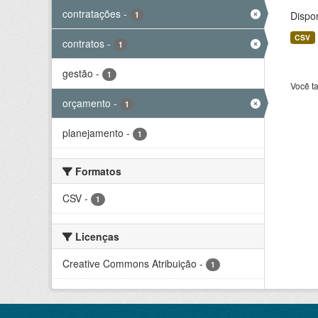
contratações
-
Dispo
1
CSV
contratos
-
1
gestão
-
1
Você t
orçamento
-
1
planejamento
-
1
Formatos
CSV
-
1
Licenças
Creative Commons Atribuição
-
1