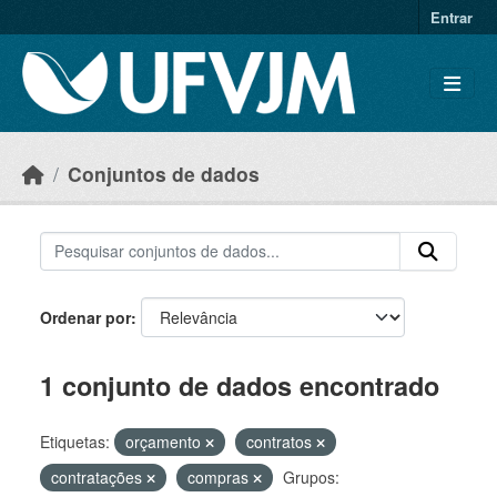
Skip to main content
Entrar
Conjuntos de dados
Ordenar por
1 conjunto de dados encontrado
Etiquetas:
orçamento
contratos
contratações
compras
Grupos: