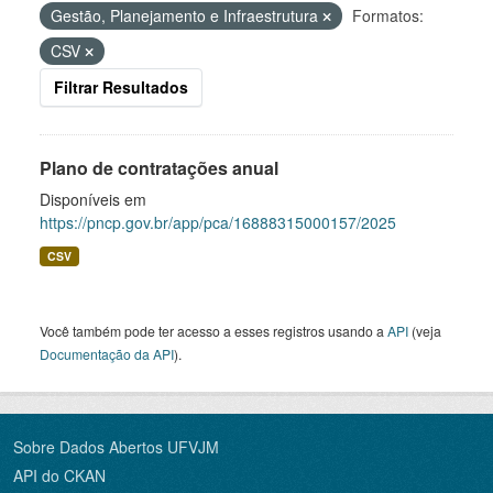
Gestão, Planejamento e Infraestrutura
Formatos:
CSV
Filtrar Resultados
Plano de contratações anual
Disponíveis em
https://pncp.gov.br/app/pca/16888315000157/2025
CSV
Você também pode ter acesso a esses registros usando a
API
(veja
Documentação da API
).
Sobre Dados Abertos UFVJM
API do CKAN