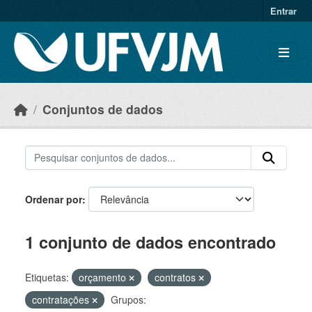
Skip to main content
Entrar
Conjuntos de dados
Ordenar por
1 conjunto de dados encontrado
Etiquetas:
orçamento
contratos
contratações
Grupos: