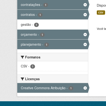
contratações
-
Dispo
1
CSV
contratos
-
1
gestão
-
1
Você t
orçamento
-
1
planejamento
-
1
Formatos
CSV
-
1
Licenças
Creative Commons Atribuição
-
1