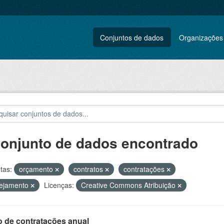
Conjuntos de dados
Organizações
conjunto de dados encontrado
tas:
orçamento
contratos
contratações
nejamento
Licenças:
Creative Commons Atribuição
o de contratações anual