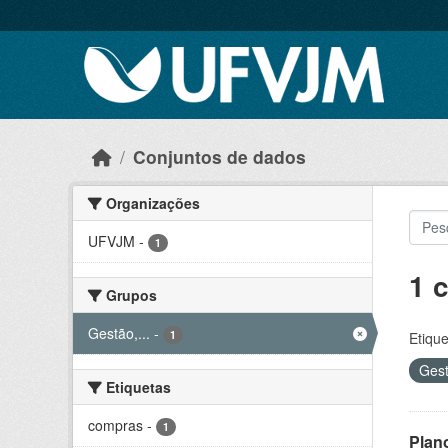
Skip to main content
Conjuntos de dados
Organizações
UFVJM
-
1
1 
Grupos
Gestão,...
-
1
Etique
Gest
Etiquetas
compras
-
1
Plan