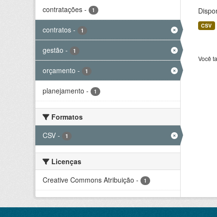
contratações
-
Dispo
1
CSV
contratos
-
1
gestão
-
1
Você t
orçamento
-
1
planejamento
-
1
Formatos
CSV
-
1
Licenças
Creative Commons Atribuição
-
1