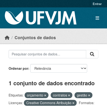
Skip to main content
Entrar
Conjuntos de dados
Ordenar por
1 conjunto de dados encontrado
Etiquetas:
orçamento
contratos
gestão
Licenças:
Creative Commons Atribuição
Formatos: