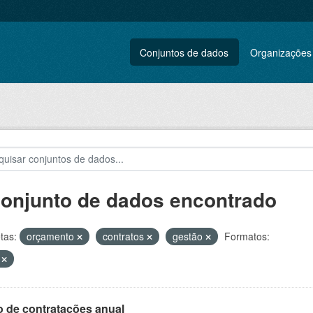
Conjuntos de dados
Organizações
conjunto de dados encontrado
tas:
orçamento
contratos
gestão
Formatos:
V
o de contratações anual