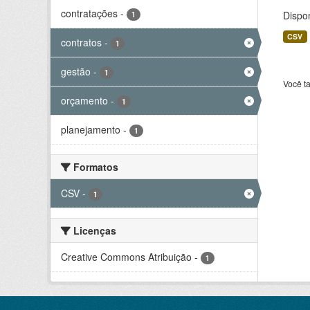
contratações
-
Dispo
1
CSV
contratos
-
1
gestão
-
1
Você t
orçamento
-
1
planejamento
-
1
Formatos
CSV
-
1
Licenças
Creative Commons Atribuição
-
1