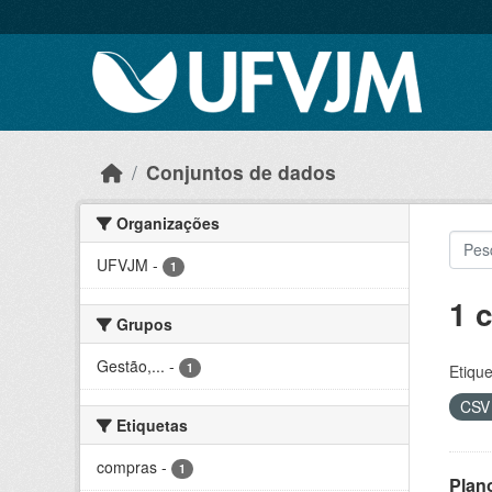
Skip to main content
Conjuntos de dados
Organizações
UFVJM
-
1
1 
Grupos
Gestão,...
-
1
Etique
CS
Etiquetas
compras
-
1
Plan