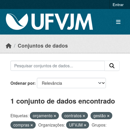
Skip to main content
Entrar
Conjuntos de dados
Ordenar por
1 conjunto de dados encontrado
Etiquetas:
orçamento
contratos
gestão
compras
Organizações:
UFVJM
Grupos: