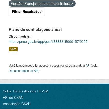
Gestão, Planejamento e Infraestrutura
Filtrar Resultados
Plano de contratações anual
Disponíveis em
https://pncp.gov.br/app/pca/16888315000157/2025
CSV
Você também pode ter acesso a esses registros usando a
API
(veja
Documentação da API
).
Sobre Dados Abertos UFVJM
API do CKAN
Associação CKAN