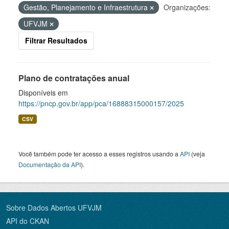
Gestão, Planejamento e Infraestrutura
Organizações:
UFVJM
Filtrar Resultados
Plano de contratações anual
Disponíveis em
https://pncp.gov.br/app/pca/16888315000157/2025
CSV
Você também pode ter acesso a esses registros usando a
API
(veja
Documentação da API
).
Sobre Dados Abertos UFVJM
API do CKAN