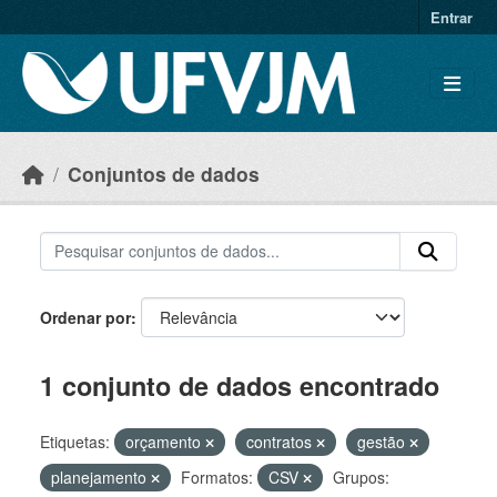
Skip to main content
Entrar
Conjuntos de dados
Ordenar por
1 conjunto de dados encontrado
Etiquetas:
orçamento
contratos
gestão
planejamento
Formatos:
CSV
Grupos: