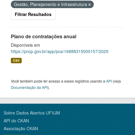
Gestão, Planejamento e Infraestrutura
Filtrar Resultados
Plano de contratações anual
Disponíveis em
https://pncp.gov.br/app/pca/16888315000157/2025
CSV
Você também pode ter acesso a esses registros usando a
API
(veja
Documentação da API
).
Sobre Dados Abertos UFVJM
API do CKAN
Associação CKAN