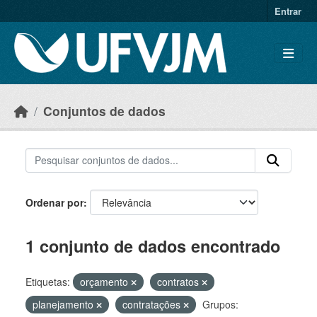
Skip to main content
Entrar
Conjuntos de dados
Ordenar por
1 conjunto de dados encontrado
Etiquetas:
orçamento
contratos
planejamento
contratações
Grupos: