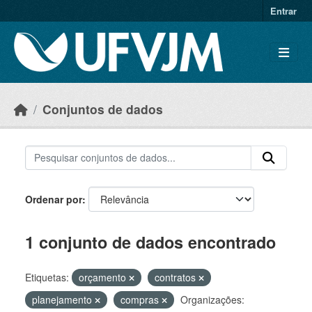
Skip to main content
Entrar
Conjuntos de dados
Ordenar por
1 conjunto de dados encontrado
Etiquetas:
orçamento
contratos
planejamento
compras
Organizações: