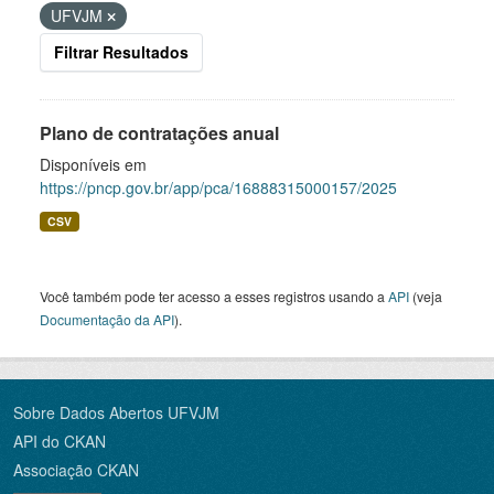
UFVJM
Filtrar Resultados
Plano de contratações anual
Disponíveis em
https://pncp.gov.br/app/pca/16888315000157/2025
CSV
Você também pode ter acesso a esses registros usando a
API
(veja
Documentação da API
).
Sobre Dados Abertos UFVJM
API do CKAN
Associação CKAN