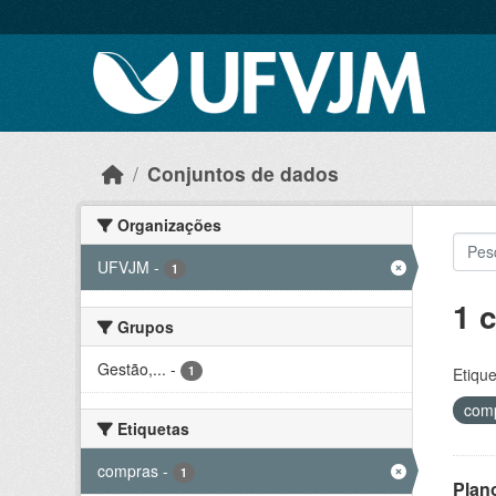
Skip to main content
Conjuntos de dados
Organizações
UFVJM
-
1
1 
Grupos
Gestão,...
-
1
Etique
com
Etiquetas
compras
-
1
Plan