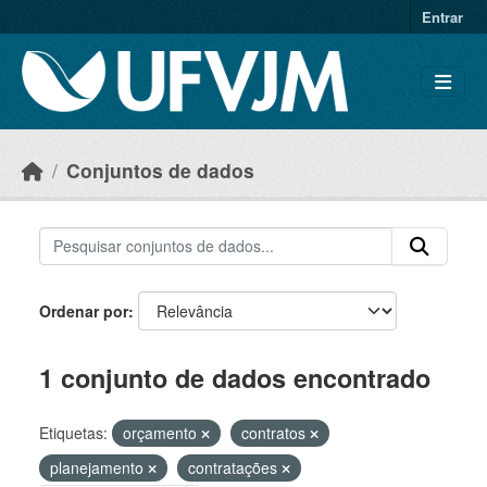
Skip to main content
Entrar
Conjuntos de dados
Ordenar por
1 conjunto de dados encontrado
Etiquetas:
orçamento
contratos
planejamento
contratações