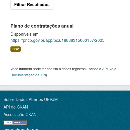
Filtrar Resultados
Plano de contratações anual
Disponíveis em
https://pncp.gov.br/app/pca/16888315000157/2025
CSV
Você também pode ter acesso a esses registros usando a
API
(veja
Documentação da API
).
Sobre Dados Abertos UFVJM
API do CKAN
Associação CKAN
Impulsionado por