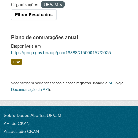
Organizações:
UFVJM
Filtrar Resultados
Plano de contratações anual
Disponíveis em
https://pncp.gov.br/app/pca/16888315000157/2025
CSV
Você também pode ter acesso a esses registros usando a
API
(veja
Documentação da API
).
Sobre Dados Abertos UFVJM
API do CKAN
Associação CKAN