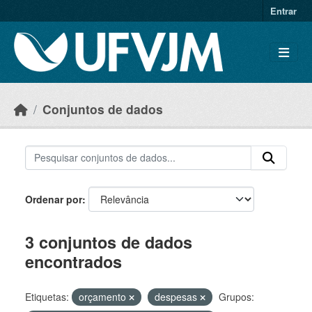
Skip to main content
Entrar
Conjuntos de dados
Ordenar por
3 conjuntos de dados
encontrados
Etiquetas:
orçamento
despesas
Grupos: