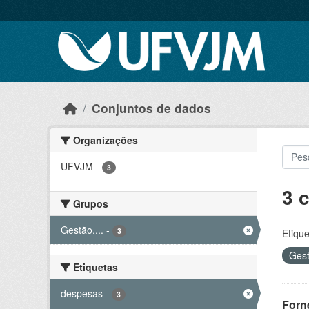
Skip to main content
Conjuntos de dados
Organizações
UFVJM
-
3
3 
Grupos
Gestão,...
-
3
Etique
Gest
Etiquetas
despesas
-
3
Forn