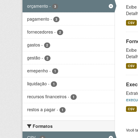
orçamento
-
Exibe
3
Detal
pagamento
-
3
CSV
fornecedores
-
2
Forn
gastos
-
2
Exibe
Detal
gestão
-
2
CSV
emepenho
-
1
liquidação
-
Exec
1
Extrat
recursos financeiros
-
1
execu
restos a pagar
-
CSV
1
Formatos
Você t
CSV
-