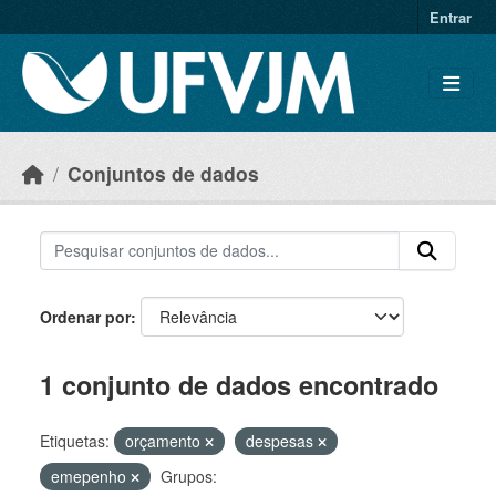
Skip to main content
Entrar
Conjuntos de dados
Ordenar por
1 conjunto de dados encontrado
Etiquetas:
orçamento
despesas
emepenho
Grupos: