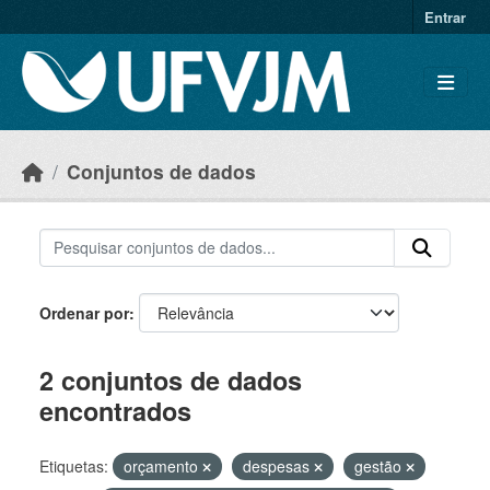
Skip to main content
Entrar
Conjuntos de dados
Ordenar por
2 conjuntos de dados
encontrados
Etiquetas:
orçamento
despesas
gestão