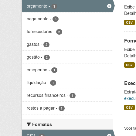
orçamento
-
Exibe
3
Detal
pagamento
-
3
CSV
fornecedores
-
2
Forn
gastos
-
2
Exibe
Detal
gestão
-
2
CSV
emepenho
-
1
liquidação
-
Exec
1
Extrat
recursos financeiros
-
1
execu
restos a pagar
-
CSV
1
Formatos
Você t
CSV
-