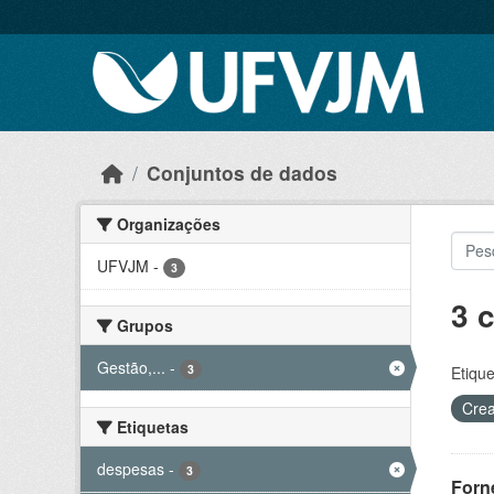
Skip to main content
Conjuntos de dados
Organizações
UFVJM
-
3
3 
Grupos
Gestão,...
-
3
Etique
Crea
Etiquetas
despesas
-
3
Forn