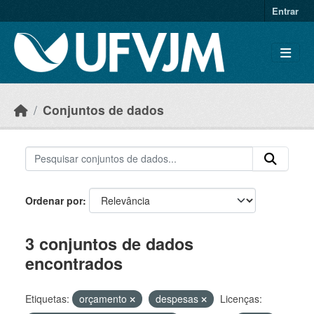
Skip to main content
Entrar
Conjuntos de dados
Ordenar por
3 conjuntos de dados
encontrados
Etiquetas:
orçamento
despesas
Licenças: