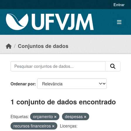
Skip to main content
Entrar
Conjuntos de dados
Ordenar por
1 conjunto de dados encontrado
Etiquetas:
orçamento
despesas
recursos financeiros
Licenças: