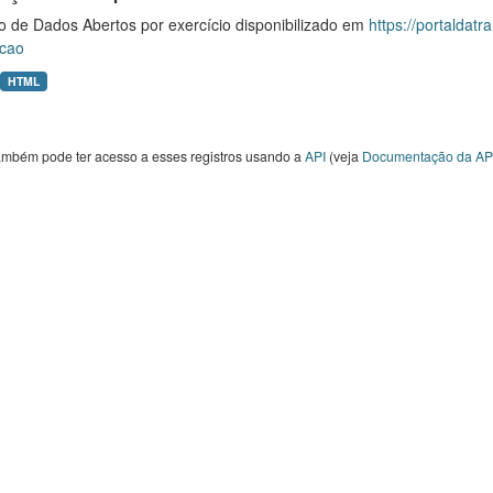
o de Dados Abertos por exercício disponibilizado em
https://portaldat
cao
HTML
ambém pode ter acesso a esses registros usando a
API
(veja
Documentação da AP