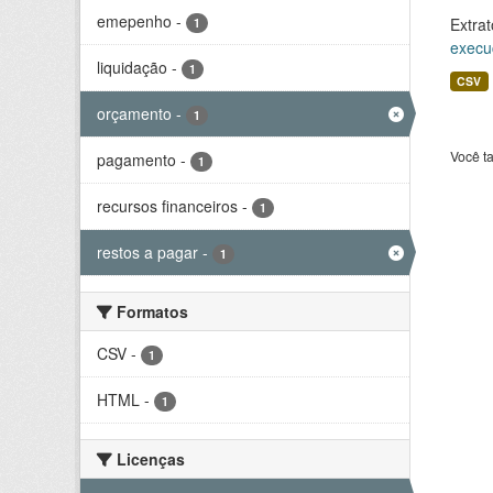
emepenho
-
Extrat
1
execu
liquidação
-
1
CSV
orçamento
-
1
Você t
pagamento
-
1
recursos financeiros
-
1
restos a pagar
-
1
Formatos
CSV
-
1
HTML
-
1
Licenças