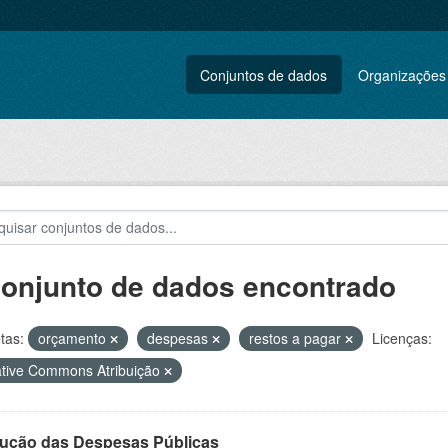
Conjuntos de dados
Organizações
conjunto de dados encontrado
tas:
orçamento
despesas
restos a pagar
Licenças:
tive Commons Atribuição
ução das Despesas Públicas