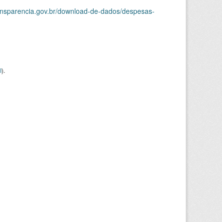
ransparencia.gov.br/download-de-dados/despesas-
I
).