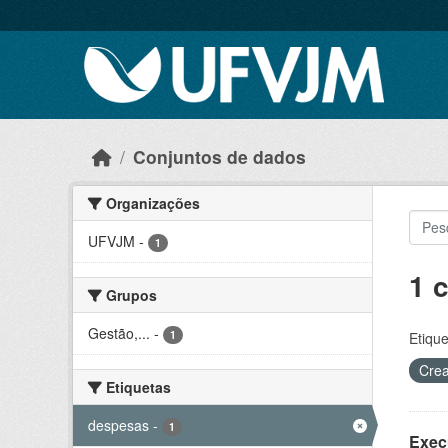
Skip to main content
Conjuntos de dados
Organizações
UFVJM
-
1
1 
Grupos
Gestão,...
-
1
Etique
Crea
Etiquetas
despesas
-
1
Exec