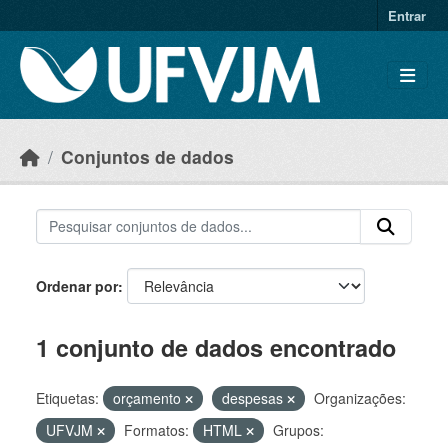
Skip to main content
Entrar
Conjuntos de dados
Ordenar por
1 conjunto de dados encontrado
Etiquetas:
orçamento
despesas
Organizações:
UFVJM
Formatos:
HTML
Grupos: