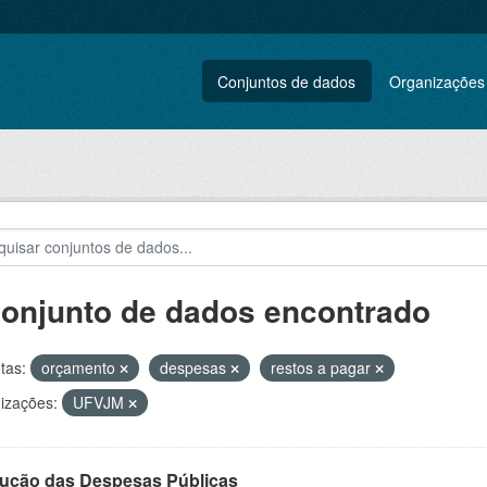
Conjuntos de dados
Organizações
conjunto de dados encontrado
tas:
orçamento
despesas
restos a pagar
izações:
UFVJM
ução das Despesas Públicas