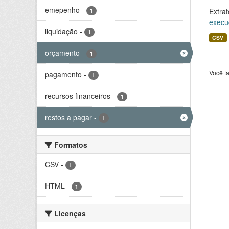
emepenho
-
Extrat
1
execu
liquidação
-
1
CSV
orçamento
-
1
Você t
pagamento
-
1
recursos financeiros
-
1
restos a pagar
-
1
Formatos
CSV
-
1
HTML
-
1
Licenças