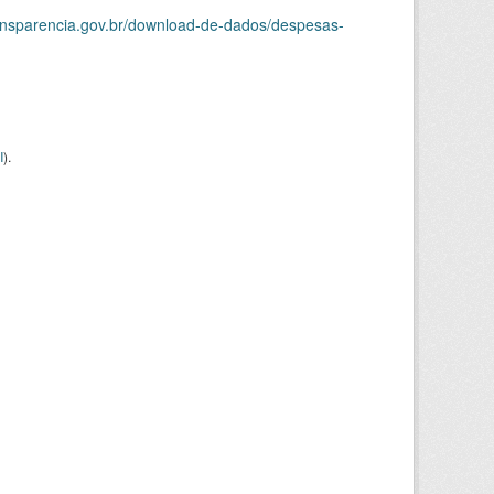
ransparencia.gov.br/download-de-dados/despesas-
I
).