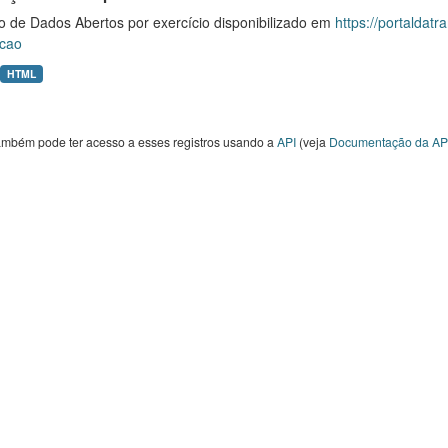
o de Dados Abertos por exercício disponibilizado em
https://portaldat
cao
HTML
ambém pode ter acesso a esses registros usando a
API
(veja
Documentação da AP