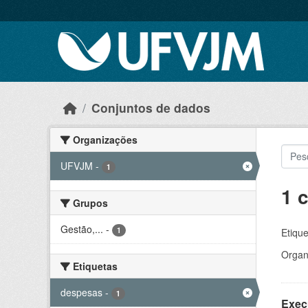
Skip to main content
Conjuntos de dados
Organizações
UFVJM
-
1
1 
Grupos
Gestão,...
-
1
Etique
Organ
Etiquetas
despesas
-
1
Exec