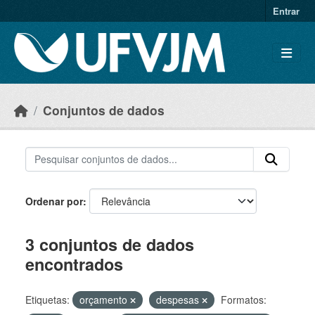
Skip to main content
Entrar
Conjuntos de dados
Ordenar por
3 conjuntos de dados
encontrados
Etiquetas:
orçamento
despesas
Formatos: